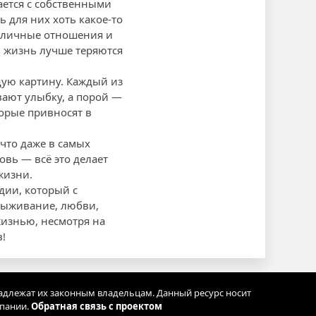
вается с собственными
ь для них хоть какое-то
и личные отношения и
ь жизнь лучше теряются
щую картину. Каждый из
вают улыбку, а порой —
орые привносят в
что даже в самых
овь — всё это делает
жизни.
дии, который с
 выживание, любви,
жизнью, несмотря на
в!
адлежат их законным владельцам. Данный ресурс носит
мпании.
Обратная связь с проектом