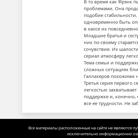
В то время как Фрэнк п
проблемами. Она продол
подобие стабильности.
одновременно быть опо
в хаосе их повседневно
Младшие братья и сест
них по-своему старает
сочувствие. Их шалост
сериал атмосферу легко
Тема семьи и поддержки
сложных ситуациях бли
Галлахеров похожими н
Третья серия первого 
легкостью захватывает
поддержке и, конечно, 
все ее трудности. Не з
Все материалы расположенные на сайте не являются п
исключительно информационно-озн