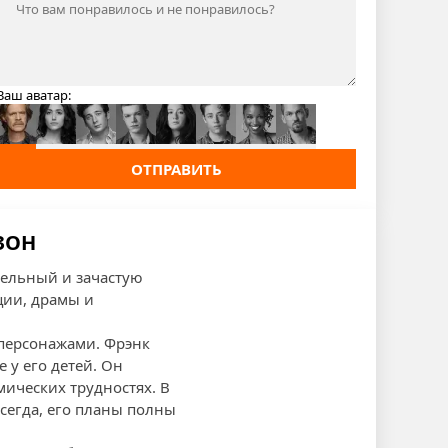
Ваш аватар:
ОТПРАВИТЬ
ЕЗОН
тельный и зачастую
ции, драмы и
 персонажами. Фрэнк
 у его детей. Он
ических трудностях. В
сегда, его планы полны