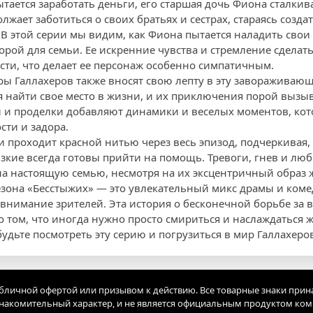
ытается заработать деньги, его старшая дочь Фиона сталки
жает заботиться о своих братьях и сестрах, стараясь создат
 В этой серии мы видим, как Фиона пытается наладить сво
рой для семьи. Ее искренние чувства и стремление сделат
сти, что делает ее персонаж особенно симпатичным.
ры Галлахеров также вносят свою лепту в эту завораживаю
ся найти свое место в жизни, и их приключения порой вызы
и и проделки добавляют динамики и веселых моментов, кот
сти и задора.
 проходит красной нитью через весь эпизод, подчеркивая, 
зкие всегда готовы прийти на помощь. Тревоги, гнев и люб
а настоящую семью, несмотря на их эксцентричный образ 
сезона «Бесстыжих» — это увлекательный микс драмы и коме
 внимание зрителей. Эта история о бесконечной борьбе за
о том, что иногда нужно просто смириться и наслаждаться 
абудьте посмотреть эту серию и погрузиться в мир Галлахеро
убличной офертой или призывом к действию. Все товарные знаки прин
акомительный характер, и не является официальным продуктом ко