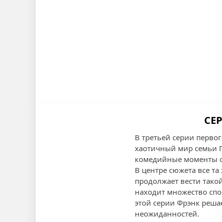
СЕР
В третьей серии перво
хаотичный мир семьи Г
комедийные моменты с
В центре сюжета все т
продолжает вести тако
находит множество спо
этой серии Фрэнк решае
неожиданностей.