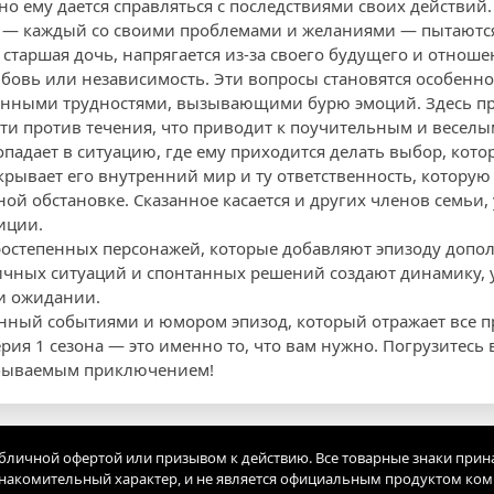
дно ему дается справляться с последствиями своих действий.
и — каждый со своими проблемами и желаниями — пытаются
старшая дочь, напрягается из-за своего будущего и отноше
юбовь или независимость. Эти вопросы становятся особенно
анными трудностями, вызывающими бурю эмоций. Здесь пр
дти против течения, что приводит к поучительным и весел
опадает в ситуацию, где ему приходится делать выбор, кот
крывает его внутренний мир и ту ответственность, которую 
ной обстановке. Сказанное касается и других членов семьи, 
иции.
ростепенных персонажей, которые добавляют эпизоду допо
ичных ситуаций и спонтанных решений создают динамику
и ожидании.
нный событиями и юмором эпизод, который отражает все п
ерия 1 сезона — это именно то, что вам нужно. Погрузитесь
абываемым приключением!
убличной офертой или призывом к действию. Все товарные знаки прин
акомительный характер, и не является официальным продуктом ко