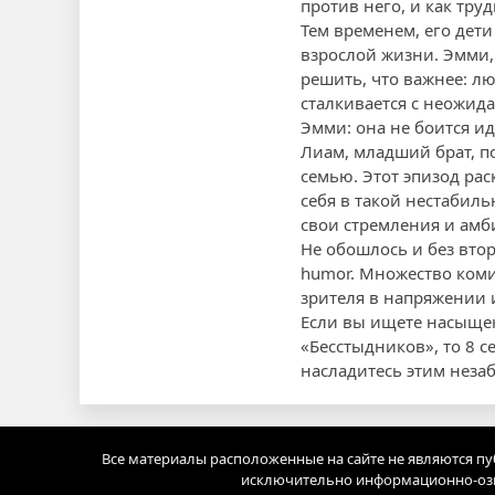
против него, и как тру
Тем временем, его дет
взрослой жизни. Эмми, 
решить, что важнее: л
сталкивается с неожид
Эмми: она не боится и
Лиам, младший брат, п
семью. Этот эпизод рас
себя в такой нестабиль
свои стремления и амб
Не обошлось и без вто
humor. Множество ком
зрителя в напряжении 
Если вы ищете насыще
«Бесстыдников», то 8 с
насладитесь этим нез
Все материалы расположенные на сайте не являются п
исключительно информационно-озн