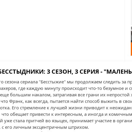
БЕССТЫДНИКИ: 3 СЕЗОН, 3 СЕРИЯ - "МАЛЕН
его сезона сериала "Бесстыжие" мы продолжаем следить за
ахеров, где каждую минуту происходит что-то безумное и с
 еще большим накалом, затрагивая все грани их непростой 
 что Фрэнк, как всегда, пытается найти способ выжить в св
аботка. Его стремление к лучшей жизни приводит к неожида
что обещает привести к интересным, а иногда и комичным
 уже стала притчей во языцех, принимает участие в орган
е, с его личным эксцентричным штрихом.