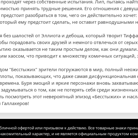
 проходят через собственные испытания. Лип, пытаясь найт
димостью принять трудные решения. Его отношения с девуш
предстоит разобраться в том, чего он действительно хочет
который ему предстоит сделать, не оставит равнодушными н
тся без шалостей от Эллиота и дебоша, который творит Тиф
тобы порадовать своих друзей и немного отвлечься от серы
бытию оказывается не таким простым делом, как они думали
им хаосом, что приводит к множеству комичных ситуаций,
ом "Бесстыжих" зрители погружаются в мир, полный неож
плоты, показывающих, что даже самая дисфункциональная с
времена. Буря эмоций и яркие персонажи вновь захватываю
 задумываться о том, как не потерять себя среди жизненных
ть посмотреть этот невероятный эпизод «Бесстыжих» и насл
Галлахеров!
убличной офертой или призывом к действию. Все товарные знаки прин
акомительный характер, и не является официальным продуктом ко