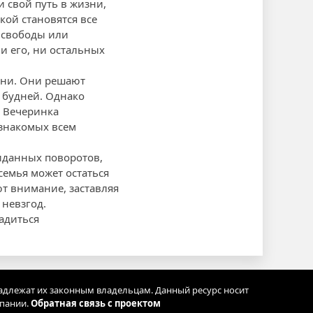
и свой путь в жизни,
кой становятся все
: свободы или
и его, ни остальных
фани. Они решают
х будней. Однако
. Вечеринка
 знакомых всем
иданных поворотов,
емья может остаться
т внимание, заставляя
 невзгод.
адиться
адлежат их законным владельцам. Данный ресурс носит
мпании.
Обратная связь с проектом